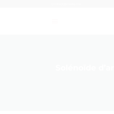
Passer
contact@mixte.ma
au
contenu
Solénoïde d’ar