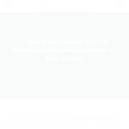
Épilation et Rasage pour
Homme et Femme
« Speed Rejuvened 400 : la
débroussailleuse universelle » –
Test et Avis
Tondeuse Rider Husqvarna
>
« Speed Rejuvened
400 : la débroussailleuse universelle » – Test et Avis