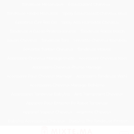
Passer
Tondeuse Mécanique
Éclaircissant Cheveux
au
Tondeuse Herbe Manuelle
Spray Éclaircissant Cheveux Brun
contenu
Epilateur Cire Roll On
Spray Anti Humidité Cheveux
Tondeuse A Gazon Professionnelle
Tondeuse Robot Bosch
Savon Cheveux
Tondeuse Toro
Serviette Cheveux Bambou
Serviette Turban Cheveux
Tondeuse Mowox
Accessoire Cheveux Mariage Invité
Accessoire Cheveux Noel
Accessoire Cheveux Plume Mariage
Accessoire Pour Cheveux Mariage
Accessoire Tondeuse Wahl
Accessoires Cheveux Mariage Bohème
Accessoires Tondeuse Babyliss
Anti Transpirant Cheveux
Appareil Pour Enterrer Fil Robot Tondeuse
Appareil Vapeur Cheveux
Arginine Cheveux
Babyliss Accessoires Cheveux
Babyliss Pro Tondeuse Finition