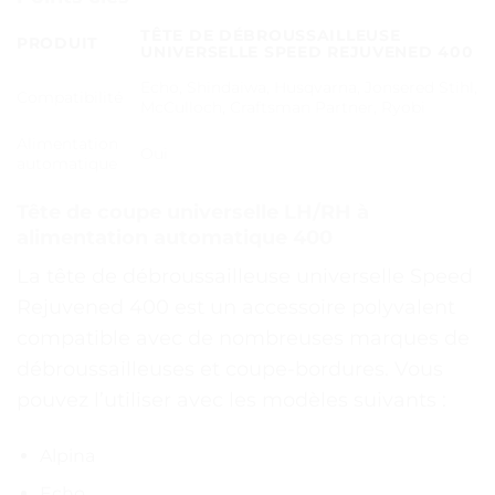
TÊTE DE DÉBROUSSAILLEUSE
PRODUIT
UNIVERSELLE SPEED REJUVENED 400
Echo, Shindaiwa, Husqvarna, Jonsered Stihl,
Compatibilité
McCulloch, Craftsman Partner, Ryobi
Alimentation
Oui
automatique
Tête de coupe universelle LH/RH à
alimentation automatique 400
La tête de débroussailleuse universelle Speed
Rejuvened 400 est un accessoire polyvalent
compatible avec de nombreuses marques de
débroussailleuses et coupe-bordures. Vous
pouvez l’utiliser avec les modèles suivants :
Alpina
Echo