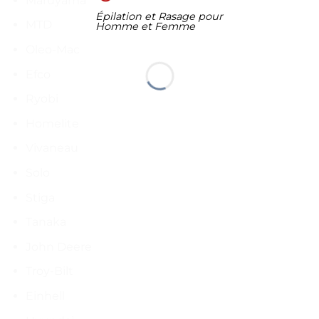
Maruyama
Épilation et Rasage pour
MTD
Homme et Femme
Oleo-Mac
Efco
Ryobi
Homelite
Vivaneau
Solo
Stiga
Tanaka
John Deere
Troy-Bilt
Einhell