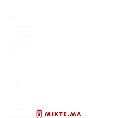
Shindaiwa
Stihl
Husqvarna
Jonsered
Craftsman
Partner
Poulan
RedMax
Makita
Dolmar
Honda
Kawasaki