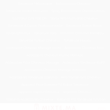
Passer
Tondeuse Mécanique
Éclaircissant Cheveux
au
Tondeuse Herbe Manuelle
Spray Éclaircissant Cheveux Brun
contenu
Epilateur Cire Roll On
Spray Anti Humidité Cheveux
Tondeuse A Gazon Professionnelle
Tondeuse Robot Bosch
Savon Cheveux
Tondeuse Toro
Serviette Cheveux Bambou
Serviette Turban Cheveux
Tondeuse Mowox
Accessoire Cheveux Mariage Invité
Accessoire Cheveux Noel
Accessoire Cheveux Plume Mariage
Accessoire Pour Cheveux Mariage
Accessoire Tondeuse Wahl
Accessoires Cheveux Mariage Bohème
Accessoires Tondeuse Babyliss
Anti Transpirant Cheveux
Appareil Pour Enterrer Fil Robot Tondeuse
Appareil Vapeur Cheveux
Arginine Cheveux
Babyliss Accessoires Cheveux
Babyliss Pro Tondeuse Finition