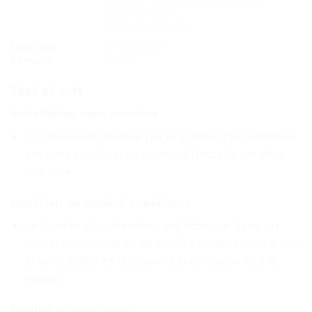
2.36*1.57*0.20in
Poids du colis: 5g
Liste des
4 * Mamelon
paquets
4 * Vis
Test et avis
Installation sans soudure
La connexion fournie par le Starter d’accélérateur
est sans soudure, ce qui rend l’installation plus
pratique.
Matériau de qualité supérieure
Le Starter d’accélérateur est fabriqué dans un
matériau durable et de qualité supérieure, ce qui
le rend solide et résistant à la corrosion et à la
rouille.
Facilité d’installation