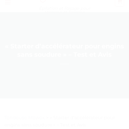
Épilation et Rasage pour
Homme et Femme
« Starter d’accélérateur pour engins
sans soudure » – Test et Avis
Tondeuse Mowox
>
« Starter d’accélérateur pour
engins sans soudure » – Test et Avis