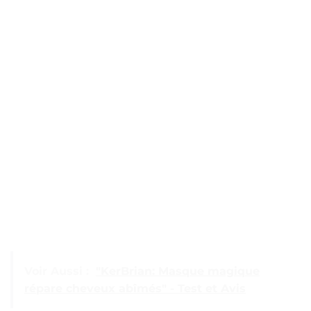
Voir Aussi :
"KerBrian: Masque magique
répare cheveux abîmés" - Test et Avis