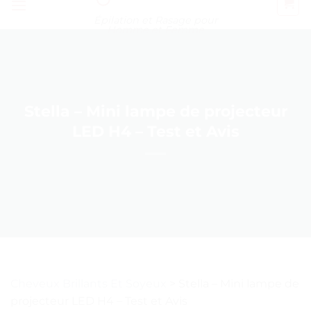
Épilation et Rasage pour
Homme et Femme
Stella – Mini lampe de projecteur
LED H4 – Test et Avis
Cheveux Brillants Et Soyeux
>
Stella – Mini lampe de
projecteur LED H4 – Test et Avis