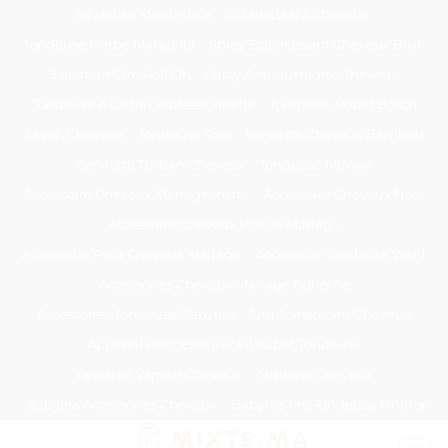
Passer
Tondeuse Mécanique
Éclaircissant Cheveux
au
Tondeuse Herbe Manuelle
Spray Éclaircissant Cheveux Brun
contenu
Epilateur Cire Roll On
Spray Anti Humidité Cheveux
Tondeuse A Gazon Professionnelle
Tondeuse Robot Bosch
Savon Cheveux
Tondeuse Toro
Serviette Cheveux Bambou
Serviette Turban Cheveux
Tondeuse Mowox
Accessoire Cheveux Mariage Invité
Accessoire Cheveux Noel
Accessoire Cheveux Plume Mariage
Accessoire Pour Cheveux Mariage
Accessoire Tondeuse Wahl
Accessoires Cheveux Mariage Bohème
Accessoires Tondeuse Babyliss
Anti Transpirant Cheveux
Appareil Pour Enterrer Fil Robot Tondeuse
Appareil Vapeur Cheveux
Arginine Cheveux
Babyliss Accessoires Cheveux
Babyliss Pro Tondeuse Finition