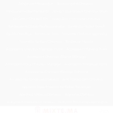
Passer
Tondeuse Mécanique
Éclaircissant Cheveux
au
Tondeuse Herbe Manuelle
Spray Éclaircissant Cheveux Brun
contenu
Epilateur Cire Roll On
Spray Anti Humidité Cheveux
Tondeuse A Gazon Professionnelle
Tondeuse Robot Bosch
Savon Cheveux
Tondeuse Toro
Serviette Cheveux Bambou
Serviette Turban Cheveux
Tondeuse Mowox
Accessoire Cheveux Mariage Invité
Accessoire Cheveux Noel
Accessoire Cheveux Plume Mariage
Accessoire Pour Cheveux Mariage
Accessoire Tondeuse Wahl
Accessoires Cheveux Mariage Bohème
Accessoires Tondeuse Babyliss
Anti Transpirant Cheveux
Appareil Pour Enterrer Fil Robot Tondeuse
Appareil Vapeur Cheveux
Arginine Cheveux
Babyliss Accessoires Cheveux
Babyliss Pro Tondeuse Finition