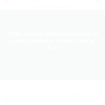
Épilation et Rasage pour
Homme et Femme
STIHL orange: débroussailleuse fil
carré, électrique solide – Test et
Avis
Tondeuse Autoportée Cub Cadet
>
STIHL orange:
débroussailleuse fil carré, électrique solide – Test et