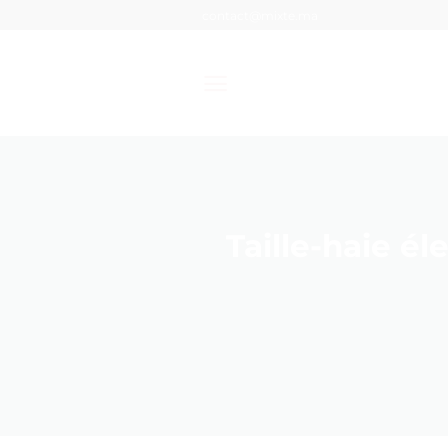
Passer
contact@mixte.ma
au
contenu
Taille-haie él