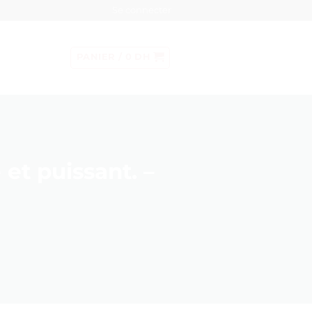
Se connecter
PANIER /
0
DH
 et puissant. –