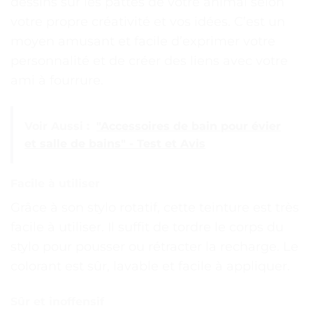
dessins sur les pattes de votre animal selon
votre propre créativité et vos idées. C’est un
moyen amusant et facile d’exprimer votre
personnalité et de créer des liens avec votre
ami à fourrure.
Voir Aussi :
"Accessoires de bain pour évier
et salle de bains" - Test et Avis
Facile à utiliser
Grâce à son stylo rotatif, cette teinture est très
facile à utiliser. Il suffit de tordre le corps du
stylo pour pousser ou rétracter la recharge. Le
colorant est sûr, lavable et facile à appliquer.
Sûr et inoffensif