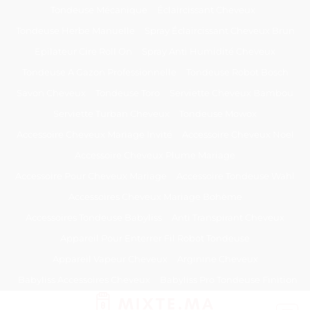
Passer
Tondeuse Mécanique
Éclaircissant Cheveux
au
Tondeuse Herbe Manuelle
Spray Éclaircissant Cheveux Brun
contenu
Epilateur Cire Roll On
Spray Anti Humidité Cheveux
Tondeuse A Gazon Professionnelle
Tondeuse Robot Bosch
Savon Cheveux
Tondeuse Toro
Serviette Cheveux Bambou
Serviette Turban Cheveux
Tondeuse Mowox
Accessoire Cheveux Mariage Invité
Accessoire Cheveux Noel
Accessoire Cheveux Plume Mariage
Accessoire Pour Cheveux Mariage
Accessoire Tondeuse Wahl
Accessoires Cheveux Mariage Bohème
Accessoires Tondeuse Babyliss
Anti Transpirant Cheveux
Appareil Pour Enterrer Fil Robot Tondeuse
Appareil Vapeur Cheveux
Arginine Cheveux
Babyliss Accessoires Cheveux
Babyliss Pro Tondeuse Finition