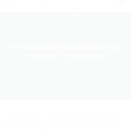
Épilation et Rasage pour
Homme et Femme
Teinture lavable sans danger pour
animaux – Test et Avis
Shampooing Pour Pousser Les Cheveux
>
Teinture
lavable sans danger pour animaux – Test et Avis