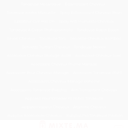
Passer
Tondeuse Mécanique
Éclaircissant Cheveux
au
Tondeuse Herbe Manuelle
Spray Éclaircissant Cheveux Brun
contenu
Epilateur Cire Roll On
Spray Anti Humidité Cheveux
Tondeuse A Gazon Professionnelle
Tondeuse Robot Bosch
Savon Cheveux
Tondeuse Toro
Serviette Cheveux Bambou
Serviette Turban Cheveux
Tondeuse Mowox
Accessoire Cheveux Mariage Invité
Accessoire Cheveux Noel
Accessoire Cheveux Plume Mariage
Accessoire Pour Cheveux Mariage
Accessoire Tondeuse Wahl
Accessoires Cheveux Mariage Bohème
Accessoires Tondeuse Babyliss
Anti Transpirant Cheveux
Appareil Pour Enterrer Fil Robot Tondeuse
Appareil Vapeur Cheveux
Arginine Cheveux
Babyliss Accessoires Cheveux
Babyliss Pro Tondeuse Finition