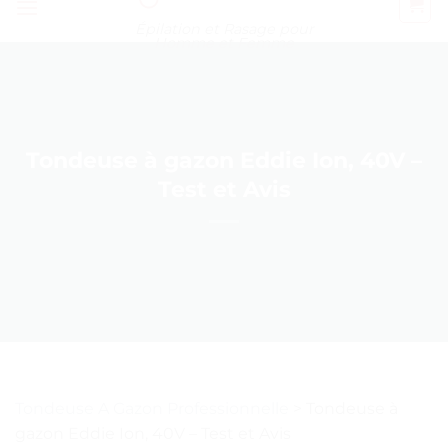
Épilation et Rasage pour
Homme et Femme
Tondeuse à gazon Eddie Ion, 40V –
Test et Avis
Tondeuse A Gazon Professionnelle
>
Tondeuse à
gazon Eddie Ion, 40V – Test et Avis