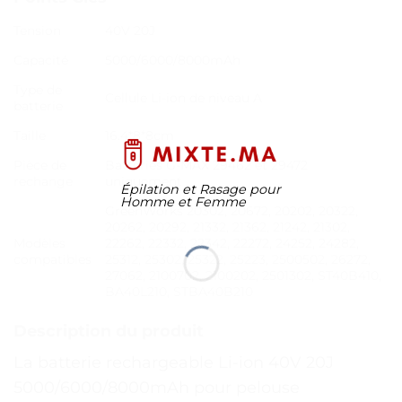
Tension
40V 20J
Capacité
5000/6000/8000mAh
Type de
Cellule Li-ion de niveau A
batterie
Taille
16.4*8*8cm
Pièce de
Batteries G-MAX 29462 et 29472
rechange
uniquement
Épilation et Rasage pour
Homme et Femme
GreenWorks 20302, 20672, 20202, 20322,
20262, 20292, 21332, 21362, 21242, 21302,
Modèles
22262, 22332, 22342, 22272, 24252, 24282,
compatibles
25312, 25302, 25322, 25223, 2500502, 26272,
27062, 2100702, 2100202, 2501302, ST40B410,
BA40L210, STBA40B210
Description du produit
La batterie rechargeable Li-ion 40V 20J
5000/6000/8000mAh pour pelouse