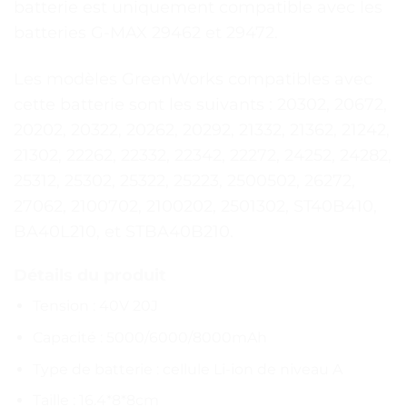
batterie est uniquement compatible avec les
batteries G-MAX 29462 et 29472.
Les modèles GreenWorks compatibles avec
cette batterie sont les suivants : 20302, 20672,
20202, 20322, 20262, 20292, 21332, 21362, 21242,
21302, 22262, 22332, 22342, 22272, 24252, 24282,
25312, 25302, 25322, 25223, 2500502, 26272,
27062, 2100702, 2100202, 2501302, ST40B410,
BA40L210, et STBA40B210.
Détails du produit
Tension : 40V 20J
Capacité : 5000/6000/8000mAh
Type de batterie : cellule Li-ion de niveau A
Taille : 16.4*8*8cm