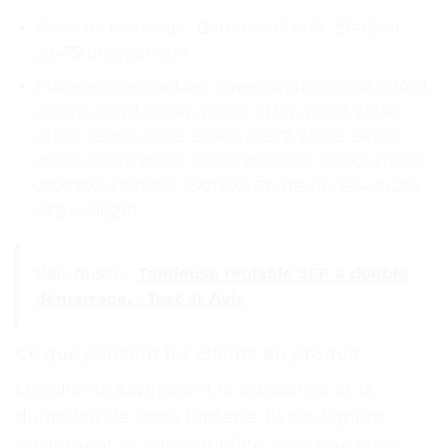
Pièce de rechange : Batteries G-MAX 29462 et
29472 uniquement
Modèles compatibles : GreenWorks 20302, 20672,
20202, 20322, 20262, 20292, 21332, 21362, 21242,
21302, 22262, 22332, 22342, 22272, 24252, 24282,
25312, 25302, 25322, 25223, 2500502, 26272, 27062,
2100702, 2100202, 2501302, ST40B410, BA40L210,
STBA40B210
Voir Aussi :
Tondeuse réglable SFP à double
démarrage. - Test et Avis
Ce que pensent les clients du produit
Les clients apprécient la puissance et la
durabilité de cette batterie. Ils soulignent
également sa compatibilité avec une large