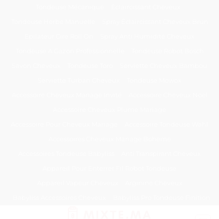
Passer
Tondeuse Mécanique
Éclaircissant Cheveux
au
Tondeuse Herbe Manuelle
Spray Éclaircissant Cheveux Brun
contenu
Epilateur Cire Roll On
Spray Anti Humidité Cheveux
Tondeuse A Gazon Professionnelle
Tondeuse Robot Bosch
Savon Cheveux
Tondeuse Toro
Serviette Cheveux Bambou
Serviette Turban Cheveux
Tondeuse Mowox
Accessoire Cheveux Mariage Invité
Accessoire Cheveux Noel
Accessoire Cheveux Plume Mariage
Accessoire Pour Cheveux Mariage
Accessoire Tondeuse Wahl
Accessoires Cheveux Mariage Bohème
Accessoires Tondeuse Babyliss
Anti Transpirant Cheveux
Appareil Pour Enterrer Fil Robot Tondeuse
Appareil Vapeur Cheveux
Arginine Cheveux
Babyliss Accessoires Cheveux
Babyliss Pro Tondeuse Finition