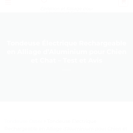
Épilation et Rasage pour
Homme et Femme
Tondeuse Électrique Rechargeable
en Alliage d’Aluminium pour Chien
et Chat – Test et Avis
Tondeuse Oster
>
Tondeuse Électrique
Rechargeable en Alliage d’Aluminium pour Chien et