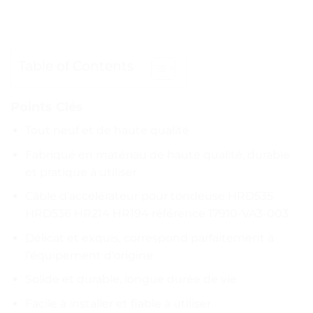
Table of Contents
Points Clés
Tout neuf et de haute qualité
Fabriqué en matériau de haute qualité, durable
et pratique à utiliser
Câble d’accélérateur pour tondeuse HRD535
HRD536 HR214 HR194 référence 17910-VA3-003
Délicat et exquis, correspond parfaitement à
l’équipement d’origine
Solide et durable, longue durée de vie
Facile à installer et fiable à utiliser