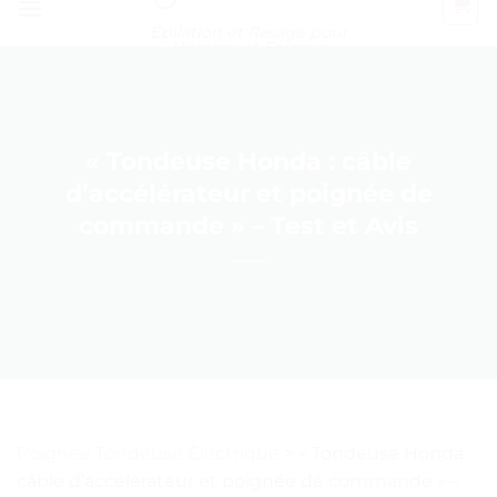
Épilation et Rasage pour
Homme et Femme
« Tondeuse Honda : câble
d’accélérateur et poignée de
commande » – Test et Avis
Poignée Tondeuse Électrique
>
« Tondeuse Honda :
câble d’accélérateur et poignée de commande » –