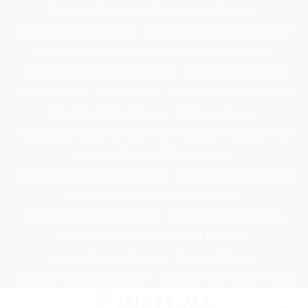
Passer
Tondeuse Mécanique
Éclaircissant Cheveux
au
Tondeuse Herbe Manuelle
Spray Éclaircissant Cheveux Brun
contenu
Epilateur Cire Roll On
Spray Anti Humidité Cheveux
Tondeuse A Gazon Professionnelle
Tondeuse Robot Bosch
Savon Cheveux
Tondeuse Toro
Serviette Cheveux Bambou
Serviette Turban Cheveux
Tondeuse Mowox
Accessoire Cheveux Mariage Invité
Accessoire Cheveux Noel
Accessoire Cheveux Plume Mariage
Accessoire Pour Cheveux Mariage
Accessoire Tondeuse Wahl
Accessoires Cheveux Mariage Bohème
Accessoires Tondeuse Babyliss
Anti Transpirant Cheveux
Appareil Pour Enterrer Fil Robot Tondeuse
Appareil Vapeur Cheveux
Arginine Cheveux
Babyliss Accessoires Cheveux
Babyliss Pro Tondeuse Finition