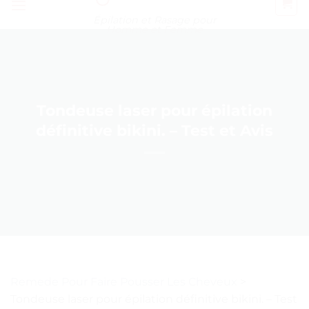
Épilation et Rasage pour
Homme et Femme
Tondeuse laser pour épilation
définitive bikini. – Test et Avis
Remede Pour Faire Pousser Les Cheveux
>
Tondeuse laser pour épilation définitive bikini. – Test