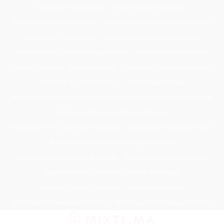
Passer
Tondeuse Mécanique
Éclaircissant Cheveux
au
Tondeuse Herbe Manuelle
Spray Éclaircissant Cheveux Brun
contenu
Epilateur Cire Roll On
Spray Anti Humidité Cheveux
Tondeuse A Gazon Professionnelle
Tondeuse Robot Bosch
Savon Cheveux
Tondeuse Toro
Serviette Cheveux Bambou
Serviette Turban Cheveux
Tondeuse Mowox
Accessoire Cheveux Mariage Invité
Accessoire Cheveux Noel
Accessoire Cheveux Plume Mariage
Accessoire Pour Cheveux Mariage
Accessoire Tondeuse Wahl
Accessoires Cheveux Mariage Bohème
Accessoires Tondeuse Babyliss
Anti Transpirant Cheveux
Appareil Pour Enterrer Fil Robot Tondeuse
Appareil Vapeur Cheveux
Arginine Cheveux
Babyliss Accessoires Cheveux
Babyliss Pro Tondeuse Finition