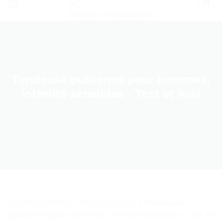
Épilation et Rasage pour
Homme et Femme
Tondeuse pubienne pour hommes,
intimité sensibles – Test et Avis
Tondeuse Partie Intime Homme
>
Tondeuse
pubienne pour hommes, intimité sensibles – Test et