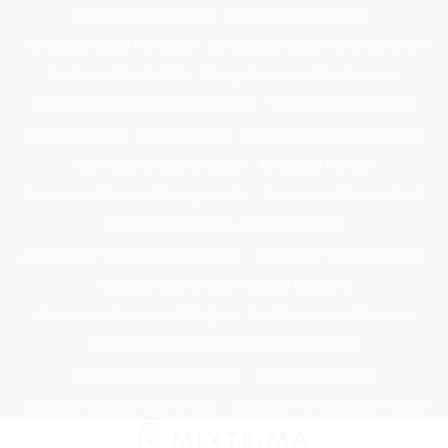
Passer
Tondeuse Mécanique
Éclaircissant Cheveux
au
Tondeuse Herbe Manuelle
Spray Éclaircissant Cheveux Brun
contenu
Epilateur Cire Roll On
Spray Anti Humidité Cheveux
Tondeuse A Gazon Professionnelle
Tondeuse Robot Bosch
Savon Cheveux
Tondeuse Toro
Serviette Cheveux Bambou
Serviette Turban Cheveux
Tondeuse Mowox
Accessoire Cheveux Mariage Invité
Accessoire Cheveux Noel
Accessoire Cheveux Plume Mariage
Accessoire Pour Cheveux Mariage
Accessoire Tondeuse Wahl
Accessoires Cheveux Mariage Bohème
Accessoires Tondeuse Babyliss
Anti Transpirant Cheveux
Appareil Pour Enterrer Fil Robot Tondeuse
Appareil Vapeur Cheveux
Arginine Cheveux
Babyliss Accessoires Cheveux
Babyliss Pro Tondeuse Finition