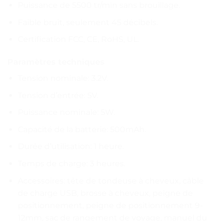
Puissance de 5500 tr/min sans brouillage.
Faible bruit, seulement 45 décibels.
Certification FCC, CE, RoHS, UL.
Paramètres techniques
Tension nominale: 3.2V.
Tension d’entrée: 5V.
Puissance nominale: 5W.
Capacité de la batterie: 500mAh.
Durée d’utilisation: 1 heure.
Temps de charge: 3 heures.
Accessoires: tête de tondeuse à cheveux, câble
de charge USB, brosse à cheveux, peigne de
positionnement, peigne de positionnement 9-
12mm, sac de rangement de voyage, manuel du