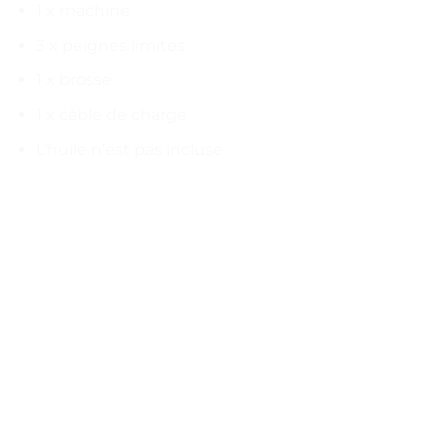
1 x machine
3 x peignes limites
1 x brosse
1 x câble de charge
L’huile n’est pas incluse