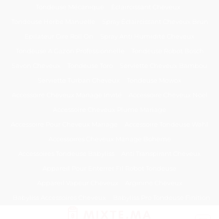
Passer
Tondeuse Mécanique
Éclaircissant Cheveux
au
Tondeuse Herbe Manuelle
Spray Éclaircissant Cheveux Brun
contenu
Epilateur Cire Roll On
Spray Anti Humidité Cheveux
Tondeuse A Gazon Professionnelle
Tondeuse Robot Bosch
Savon Cheveux
Tondeuse Toro
Serviette Cheveux Bambou
Serviette Turban Cheveux
Tondeuse Mowox
Accessoire Cheveux Mariage Invité
Accessoire Cheveux Noel
Accessoire Cheveux Plume Mariage
Accessoire Pour Cheveux Mariage
Accessoire Tondeuse Wahl
Accessoires Cheveux Mariage Bohème
Accessoires Tondeuse Babyliss
Anti Transpirant Cheveux
Appareil Pour Enterrer Fil Robot Tondeuse
Appareil Vapeur Cheveux
Arginine Cheveux
Babyliss Accessoires Cheveux
Babyliss Pro Tondeuse Finition