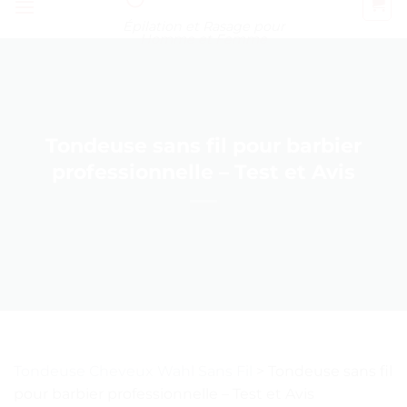
Épilation et Rasage pour
Homme et Femme
Tondeuse sans fil pour barbier
professionnelle – Test et Avis
Tondeuse Cheveux Wahl Sans Fil
>
Tondeuse sans fil
pour barbier professionnelle – Test et Avis