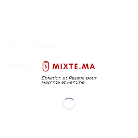
Table of Contents
Points Clés
Nom de marque:
Kemei
Épilation et Rasage pour
Homme et Femme
Modèle:
KM-2299
Lames:
Minces en acier de haute qualité
Vitesse:
7000 à 7300 tr/min
Puissance:
5W
Couleur:
Noir
Capacité de la batterie:
1200mAh