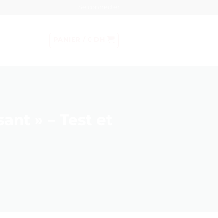
Se connecter
PANIER /
0
DH
ant » – Test et