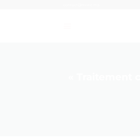
Passer
contact@mixte.ma
au
contenu
« Traitement c