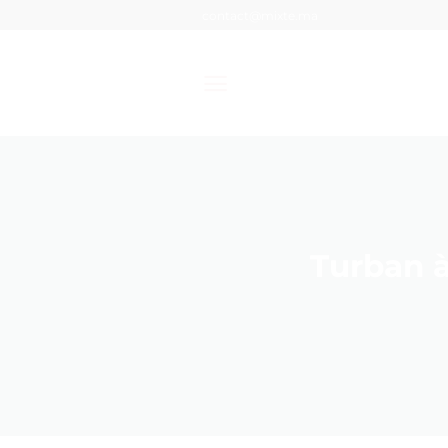
Passer
contact@mixte.ma
au
contenu
Turban à