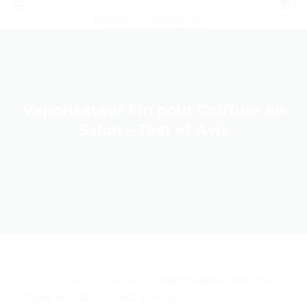
Épilation et Rasage pour
Homme et Femme
Vaporisateur Fin pour Coiffure en
Salon – Test et Avis
Spray Eau Salée Cheveux
>
Vaporisateur Fin pour
Coiffure en Salon – Test et Avis