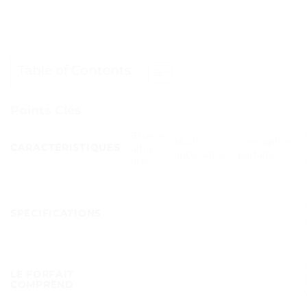
Table of Contents
Points Clés
Brume
Multi-
Conception
CARACTÉRISTIQUES
ultra
application
parfaite
fine
SPÉCIFICATIONS
LE FORFAIT
COMPREND