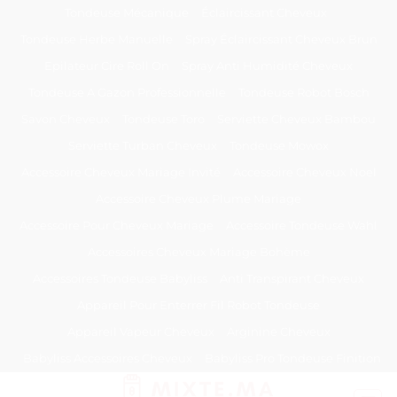
Passer
Tondeuse Mécanique
Éclaircissant Cheveux
au
Tondeuse Herbe Manuelle
Spray Éclaircissant Cheveux Brun
contenu
Epilateur Cire Roll On
Spray Anti Humidité Cheveux
Tondeuse A Gazon Professionnelle
Tondeuse Robot Bosch
Savon Cheveux
Tondeuse Toro
Serviette Cheveux Bambou
Serviette Turban Cheveux
Tondeuse Mowox
Accessoire Cheveux Mariage Invité
Accessoire Cheveux Noel
Accessoire Cheveux Plume Mariage
Accessoire Pour Cheveux Mariage
Accessoire Tondeuse Wahl
Accessoires Cheveux Mariage Bohème
Accessoires Tondeuse Babyliss
Anti Transpirant Cheveux
Appareil Pour Enterrer Fil Robot Tondeuse
Appareil Vapeur Cheveux
Arginine Cheveux
Babyliss Accessoires Cheveux
Babyliss Pro Tondeuse Finition