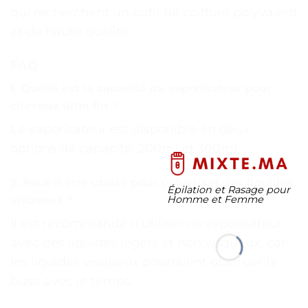
qui recherchent un outil de coiffure polyvalent
et de haute qualité.
FAQ
1. Quelle est la capacité du vaporisateur pour
cheveux ultra fin ?
Le vaporisateur est disponible en deux
options de capacité: 200ml et 300ml.
2. Peut-il être utilisé pour pulvériser des liquides
Épilation et Rasage pour
visqueux ?
Homme et Femme
Il est recommandé d’utiliser ce vaporisateur
avec des liquides légers et non visqueux, car
les liquides visqueux pourraient obstruer la
buse avec le temps.