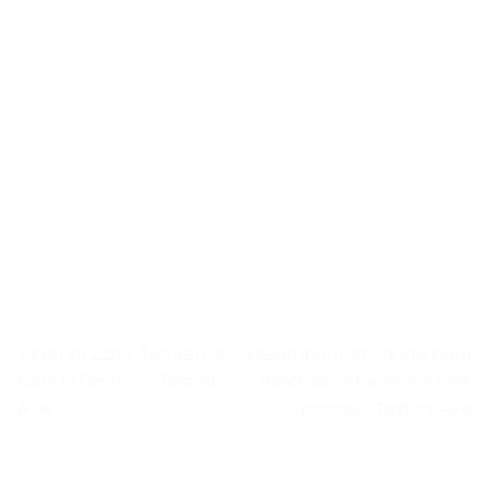
« Kemei 2299: Tondeuse
Découpeur et sonde pour
sans fil 0mm » – Test et
machine à tailler les clés,
Avis
3 pièces – Test et Avis