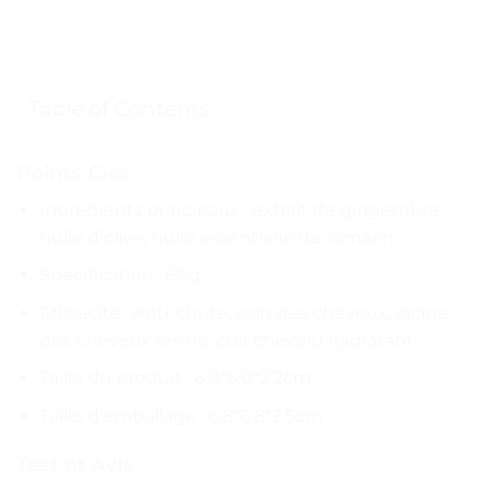
Table of Contents
Points Clés
Ingrédients principaux : extrait de gingembre,
huile d’olive, huile essentielle de romarin
Spécification : 60g
Efficacité : Anti-chute, soin des cheveux, racine
des cheveux ferme, cuir chevelu hydratant
Taille du produit : 6.0*6.0*2.2cm
Taille d’emballage : 6.8*6.8*2.5cm
Test et Avis