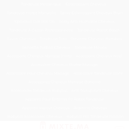
Passer
Tondeuse Mécanique
Éclaircissant Cheveux
au
Tondeuse Herbe Manuelle
Spray Éclaircissant Cheveux Brun
contenu
Epilateur Cire Roll On
Spray Anti Humidité Cheveux
Tondeuse A Gazon Professionnelle
Tondeuse Robot Bosch
Savon Cheveux
Tondeuse Toro
Serviette Cheveux Bambou
Serviette Turban Cheveux
Tondeuse Mowox
Accessoire Cheveux Mariage Invité
Accessoire Cheveux Noel
Accessoire Cheveux Plume Mariage
Accessoire Pour Cheveux Mariage
Accessoire Tondeuse Wahl
Accessoires Cheveux Mariage Bohème
Accessoires Tondeuse Babyliss
Anti Transpirant Cheveux
Appareil Pour Enterrer Fil Robot Tondeuse
Appareil Vapeur Cheveux
Arginine Cheveux
Babyliss Accessoires Cheveux
Babyliss Pro Tondeuse Finition