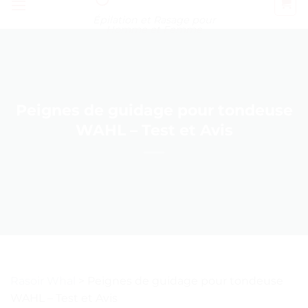
Épilation et Rasage pour
Homme et Femme
Peignes de guidage pour tondeuse
WAHL – Test et Avis
Rasoir Whal
>
Peignes de guidage pour tondeuse
WAHL – Test et Avis