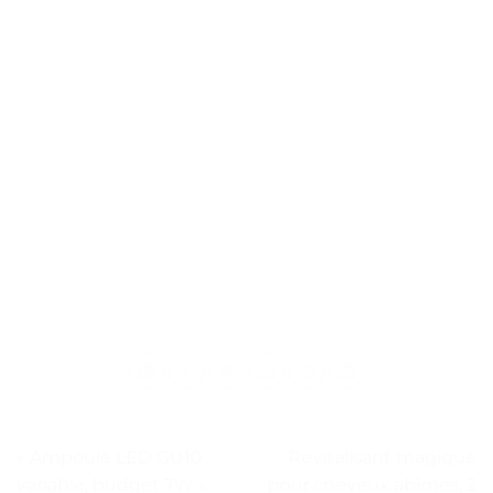
« Ampoule LED GU10
Revitalisant magique
variable, budget 7W » –
pour cheveux abîmés, 2