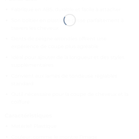
Fabriqué en ABS, durable et facile à attacher
Son boîtier en plastique glisse parfaitement à
travers les cheveux
Dents de peigne arrondies offrent une
expérience de coupe plus agréable
Idéal pour ajouter de la longueur et des styles
supplémentaires
Convient aux lames de tondeuse réglables
standard
Outil nécessaire pour la coupe de cheveux et la
coiffure
Caractéristiques
Matériel: Plastique
Couleur: comme le montre l’image