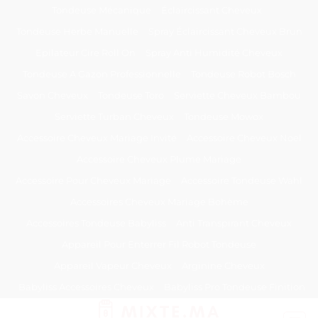
Passer
Tondeuse Mécanique
Éclaircissant Cheveux
au
Tondeuse Herbe Manuelle
Spray Éclaircissant Cheveux Brun
contenu
Epilateur Cire Roll On
Spray Anti Humidité Cheveux
Tondeuse A Gazon Professionnelle
Tondeuse Robot Bosch
Savon Cheveux
Tondeuse Toro
Serviette Cheveux Bambou
Serviette Turban Cheveux
Tondeuse Mowox
Accessoire Cheveux Mariage Invité
Accessoire Cheveux Noel
Accessoire Cheveux Plume Mariage
Accessoire Pour Cheveux Mariage
Accessoire Tondeuse Wahl
Accessoires Cheveux Mariage Bohème
Accessoires Tondeuse Babyliss
Anti Transpirant Cheveux
Appareil Pour Enterrer Fil Robot Tondeuse
Appareil Vapeur Cheveux
Arginine Cheveux
Babyliss Accessoires Cheveux
Babyliss Pro Tondeuse Finition