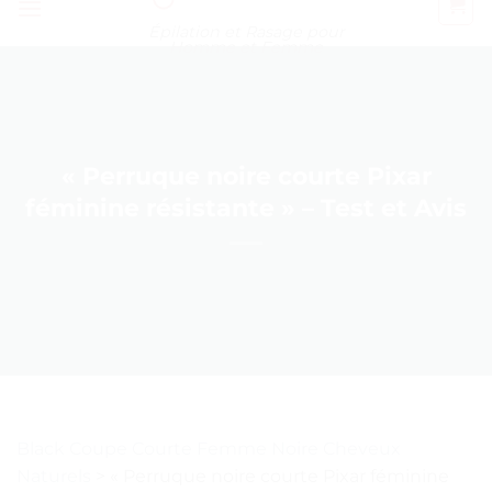
Épilation et Rasage pour
Homme et Femme
« Perruque noire courte Pixar
féminine résistante » – Test et Avis
Black Coupe Courte Femme Noire Cheveux
Naturels
>
« Perruque noire courte Pixar féminine