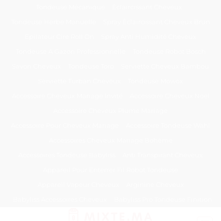
Passer
Tondeuse Mécanique
Éclaircissant Cheveux
au
Tondeuse Herbe Manuelle
Spray Éclaircissant Cheveux Brun
contenu
Epilateur Cire Roll On
Spray Anti Humidité Cheveux
Tondeuse A Gazon Professionnelle
Tondeuse Robot Bosch
Savon Cheveux
Tondeuse Toro
Serviette Cheveux Bambou
Serviette Turban Cheveux
Tondeuse Mowox
Accessoire Cheveux Mariage Invité
Accessoire Cheveux Noel
Accessoire Cheveux Plume Mariage
Accessoire Pour Cheveux Mariage
Accessoire Tondeuse Wahl
Accessoires Cheveux Mariage Bohème
Accessoires Tondeuse Babyliss
Anti Transpirant Cheveux
Appareil Pour Enterrer Fil Robot Tondeuse
Appareil Vapeur Cheveux
Arginine Cheveux
Babyliss Accessoires Cheveux
Babyliss Pro Tondeuse Finition