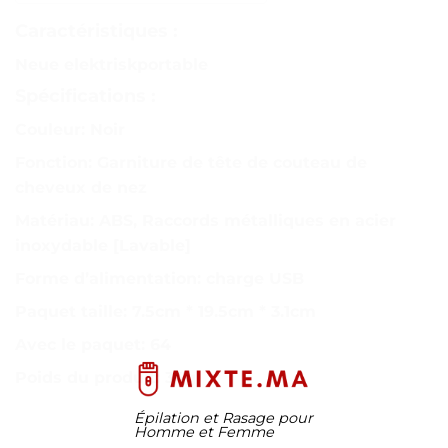
Caractéristiques :
Neue elektriskportable
Spécifications :
Couleur: Noir
Fonction: Garniture de tête de couteau de
cheveux de nez
Matériau: ABS, Raccords métalliques en acier
inoxydable [Lavable]
Forme d’alimentation: charge USB
Paquet taille: 7.5cm * 19.5cm * 3.1cm
Avec le paquet: 64
Poids du produit: 34g
Épilation et Rasage pour
Homme et Femme