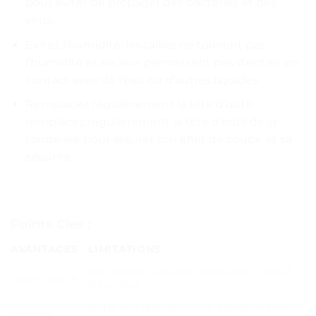
pour éviter de propager des bactéries et des
virus.
Évitez l’humidité: les tailles ne tolèrent pas
l’humidité et ne leur permettent pas d’entrer en
contact avec de l’eau ou d’autres liquides.
Remplacez régulièrement la tête d’outil:
remplacez régulièrement la tête d’outil de la
tondeuse pour assurer son effet de coupe et sa
sécurité.
Points Clés :
AVANTAGES
LIMITATIONS
Non adapté à d’autres zones que le nez et
Haute qualité
les oreilles
Éviter une utilisation trop agressive pour
Portable