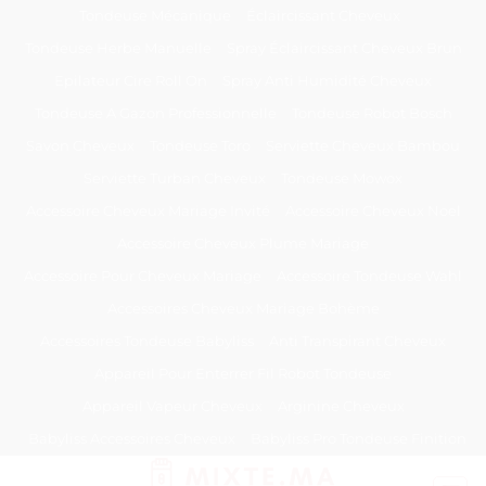
Passer
Tondeuse Mécanique
Éclaircissant Cheveux
au
Tondeuse Herbe Manuelle
Spray Éclaircissant Cheveux Brun
contenu
Epilateur Cire Roll On
Spray Anti Humidité Cheveux
Tondeuse A Gazon Professionnelle
Tondeuse Robot Bosch
Savon Cheveux
Tondeuse Toro
Serviette Cheveux Bambou
Serviette Turban Cheveux
Tondeuse Mowox
Accessoire Cheveux Mariage Invité
Accessoire Cheveux Noel
Accessoire Cheveux Plume Mariage
Accessoire Pour Cheveux Mariage
Accessoire Tondeuse Wahl
Accessoires Cheveux Mariage Bohème
Accessoires Tondeuse Babyliss
Anti Transpirant Cheveux
Appareil Pour Enterrer Fil Robot Tondeuse
Appareil Vapeur Cheveux
Arginine Cheveux
Babyliss Accessoires Cheveux
Babyliss Pro Tondeuse Finition