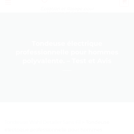
Épilation et Rasage pour
Homme et Femme
Tondeuse électrique
professionnelle pour hommes
polyvalente. – Test et Avis
Tondeuse Wahl Detailer Sans Fil
>
Tondeuse
électrique professionnelle pour hommes