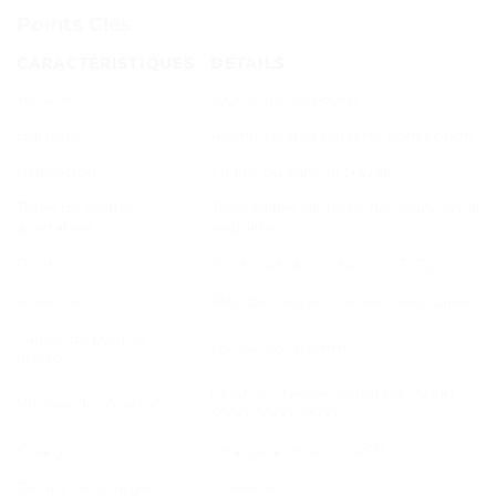
Points Clés
CARACTÉRISTIQUES
DÉTAILS
Tension
100v-240v, 50/60Hz
Batterie
Rechargeable batterie conception
Utilisation
Filaire ou sans fil travail
Têtes de coupe
Trois tailles de têtes de coupe sont
ajustables
réglables
Poids
Poids net de la Machine 327g
Matériau
Tête de coupe en acier inoxydable
Tailles de peigne
1.5/3/4.5/6/9/12mm
limite
Quatre vitesses réglables (5000-
Vitesse de rotation
5500-6000-6500)
Chargeur
Chargeur et socle USB
Temps de charge
4 heures