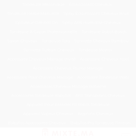
Passer
Tondeuse Mécanique
Éclaircissant Cheveux
au
Tondeuse Herbe Manuelle
Spray Éclaircissant Cheveux Brun
contenu
Epilateur Cire Roll On
Spray Anti Humidité Cheveux
Tondeuse A Gazon Professionnelle
Tondeuse Robot Bosch
Savon Cheveux
Tondeuse Toro
Serviette Cheveux Bambou
Serviette Turban Cheveux
Tondeuse Mowox
Accessoire Cheveux Mariage Invité
Accessoire Cheveux Noel
Accessoire Cheveux Plume Mariage
Accessoire Pour Cheveux Mariage
Accessoire Tondeuse Wahl
Accessoires Cheveux Mariage Bohème
Accessoires Tondeuse Babyliss
Anti Transpirant Cheveux
Appareil Pour Enterrer Fil Robot Tondeuse
Appareil Vapeur Cheveux
Arginine Cheveux
Babyliss Accessoires Cheveux
Babyliss Pro Tondeuse Finition