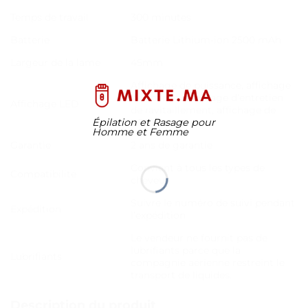
Temps de travail
300 minutes
Batterie
Batterie Lithium-ion 2500 mAh
Largeur de la lame
45mm
Affichage de puissance, affichage
de charge, affichage d’entretien
Affichage LED
de ravitaillement, affichage de
Épilation et Rasage pour
RPM
Homme et Femme
Garantie
2 ans de garantie
Convient à tous les types de
Compatibilité
cheveux
Suivre le numéro de suivi pendant
Expédition
l’expédition
Le vendeur ne fournit pas de
lubrifiants parce que la
Lubrifiants
compagnie aérienne restreint le
transport de liquides.
Description du produit